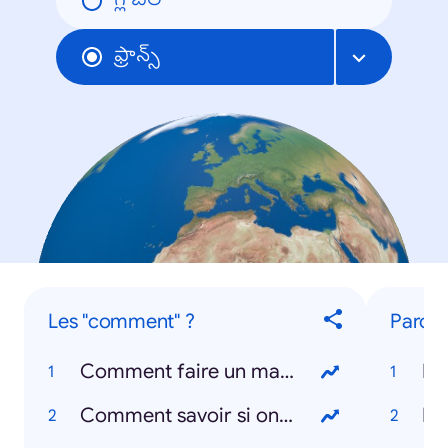
గ్లోబల్
ఫ్రాన్స్
Les "comment" ?
Parole
Comment faire un masque ?
Ba
Comment savoir si on a le coronavirus ?
Dj