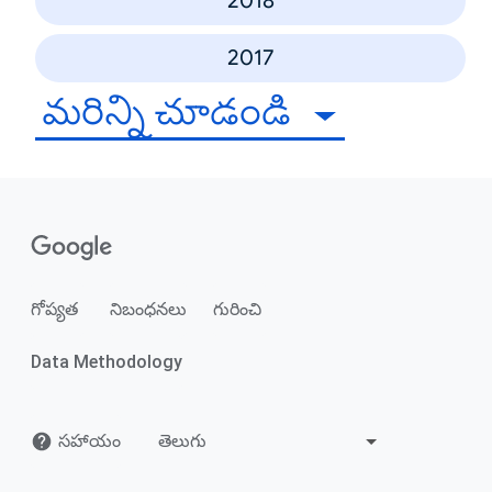
2018
2017
మరిన్ని చూడండి
గోప్యత
నిబంధనలు
గురించి
Data Methodology
సహాయం