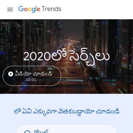
Trends
2020లో సెర్చ్‌లు
వీడియో చూడండి
03:01
లో ఏవి ఎక్కువగా వెతకబడ్డాయో చూడండి