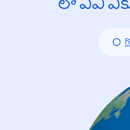
లో ఏవి ఎ
గ