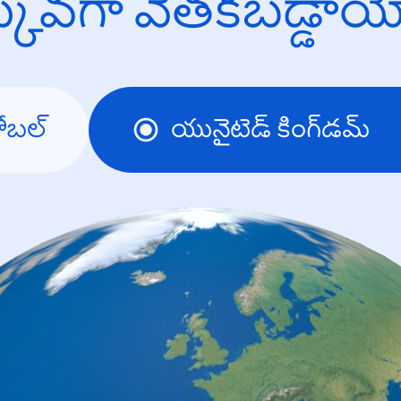
క్కువగా వెతకబడ్డా
్లోబల్
యునైటెడ్ కింగ్‌డమ్