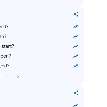
end?
en?
start?
open?
end?