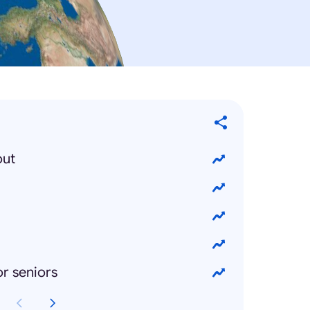
out
r seniors