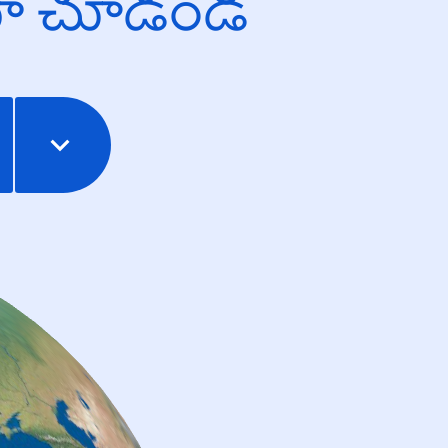
యో చూడండి