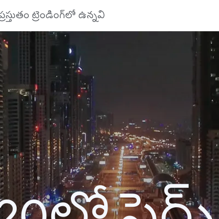
ప్రస్తుతం ట్రెండింగ్‌లో ఉన్నవి
20లో సెర్చ్