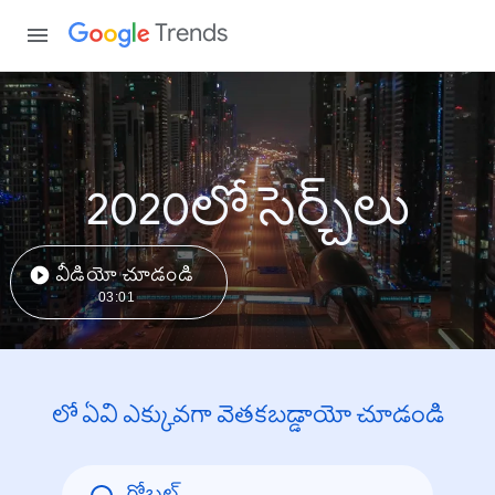
Trends
2020లో సెర్చ్‌లు
వీడియో చూడండి
03:01
లో ఏవి ఎక్కువగా వెతకబడ్డాయో చూడండి