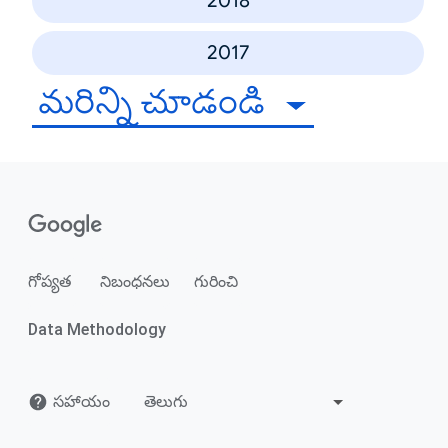
2018
2017
మరిన్ని చూడండి
గోప్యత
నిబంధనలు
గురించి
Data Methodology
సహాయం