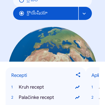
గ్లోబల్
క్రొయేషియా
Recepti
Aplika
Kruh recept
Ap
Palačinke recept
Ap