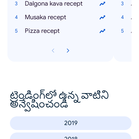
Dalgona kava recept
Apl
Musaka recept
Ap
Pizza recept
Ap
ట్రెండింగ్‌లో ఉన్న వాటిని
అన్వేషించండి
2019