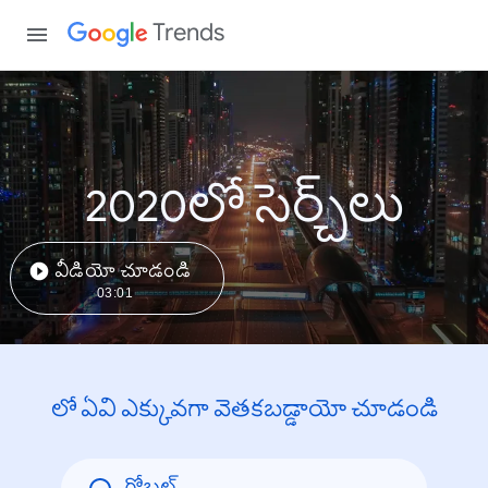
Trends
2020లో సెర్చ్‌లు
వీడియో చూడండి
03:01
లో ఏవి ఎక్కువగా వెతకబడ్డాయో చూడండి