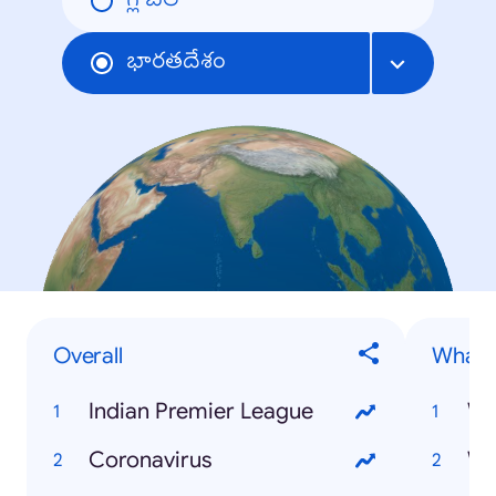
గ్లోబల్
భారతదేశం
Overall
What is
Indian Premier League
Wh
Coronavirus
Wh