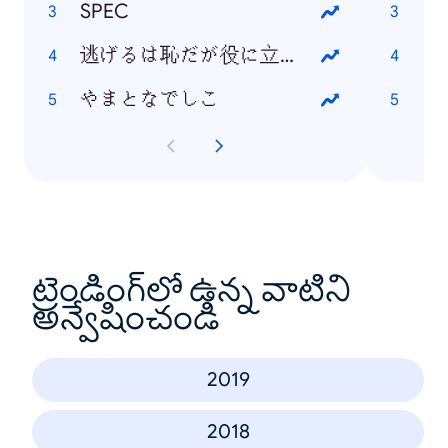
SPEC
逃げるは恥だが役に立つ
エ
やまとなでしこ
日
ట్రెండింగ్‌లో ఉన్న వాటిని
అన్వేషించండి
2019
2018