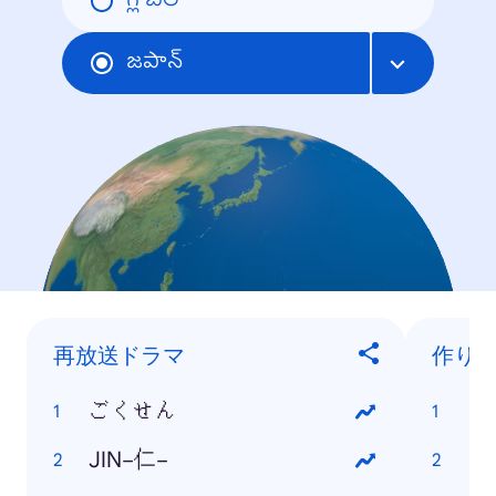
గ్లోబల్
జపాన్
再放送ドラマ
作り
ごくせん
マ
JIN−仁−
マ