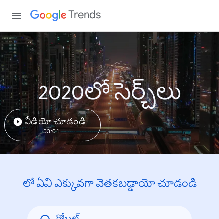
Trends
2020లో సెర్చ్‌లు
వీడియో చూడండి
03:01
లో ఏవి ఎక్కువగా వెతకబడ్డాయో చూడండి