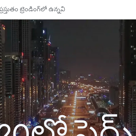
ప్రస్తుతం ట్రెండింగ్‌లో ఉన్నవి
20లో సెర్చ్