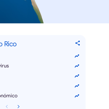
o Rico
irus
onómico