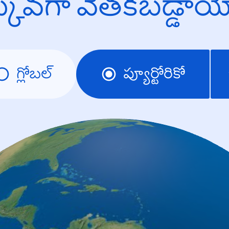
క్కువగా వెతకబడ్డా
గ్లోబల్
ప్యూర్టోరికో