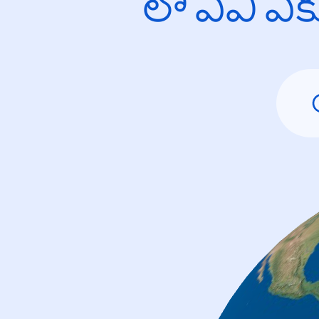
లో ఏవి ఎ