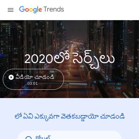
Trends
2020లో సెర్చ్‌లు
వీడియో చూడండి
03:01
లో ఏవి ఎక్కువగా వెతకబడ్డాయో చూడండి