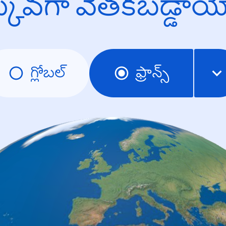
క్కువగా వెతకబడ్డా
గ్లోబల్
ఫ్రాన్స్