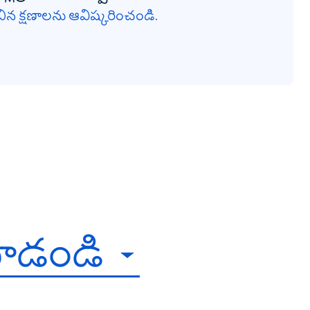
చిన క్షణాలను ఆవిష్కరించండి.
చూడండి