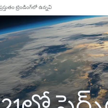
ప్రస్తుతం ట్రెండింగ్‌లో ఉన్నవి
21లో సెర్చ్