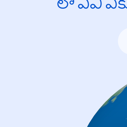
లో ఏవి ఎ