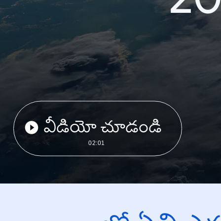
వీడియో చూడండి
02:01