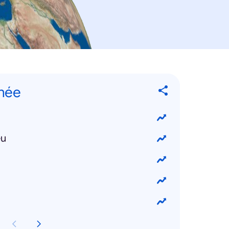
nnée
eu