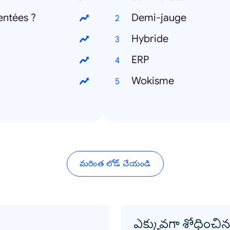
entées ?
Demi-jauge
Hybride
ERP
Wokisme
మరింత లోడ్ చేయండి
ఎక్కువగా శోధించిన ప