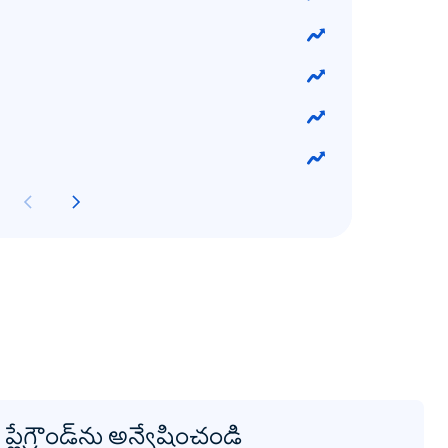
్లేగ్రౌండ్‌ను అన్వేషించండి