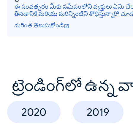
ఈ సంవత్సరం మీకు సమీపంలోని వ్యక్తులు ఏమి చేయ
తినడానికి మరియు మరిన్నింటిని శోధిస్తున్నారో చూ
మరింత తెలుసుకోండి
ట్రెండింగ్‌లో ఉన్న 
2020
2019