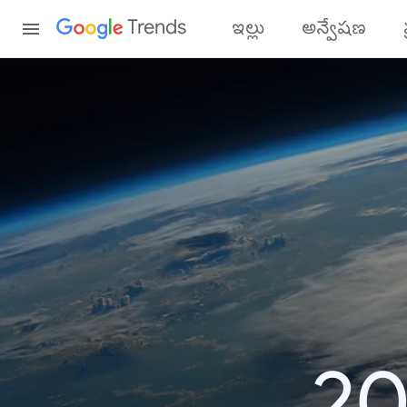
Content
Trends
ఇల్లు
అన్వేషణ
20