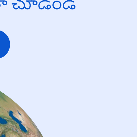
యో చూడండి