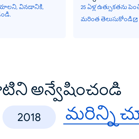
ాలని, వినడానికి,
25 ఏళ్ల ఉత్సుకతను పెం
డండి.
మరింత తెలుసుకోండి
వాటిని అన్వేషించండి
మరిన్ని 
2018