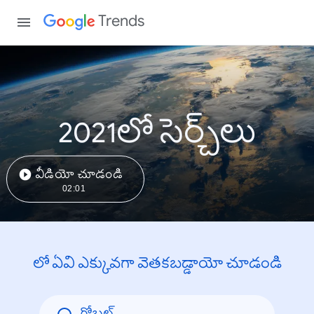
Trends
2021లో సెర్చ్‌లు
వీడియో చూడండి
02:01
లో ఏవి ఎక్కువగా వెతకబడ్డాయో చూడండి