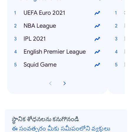
UEFA Euro 2021
NBA League
Et
IPL 2021
Bl
English Premier League
Mo
Squid Game
No
స్థానిక శోధనలను కనుగొనండి
ఈ సంవత్సరం మీకు సమీపంలోని వ్యక్తులు