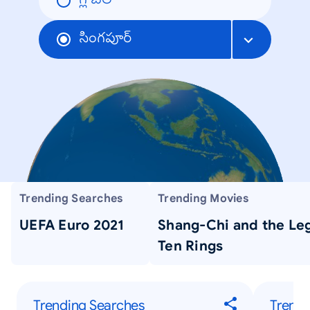
గ్లోబల్
సింగపూర్
Trending Searches
Trending Movies
UEFA Euro 2021
Shang-Chi and the Le
Ten Rings
Trending Searches
Trendi