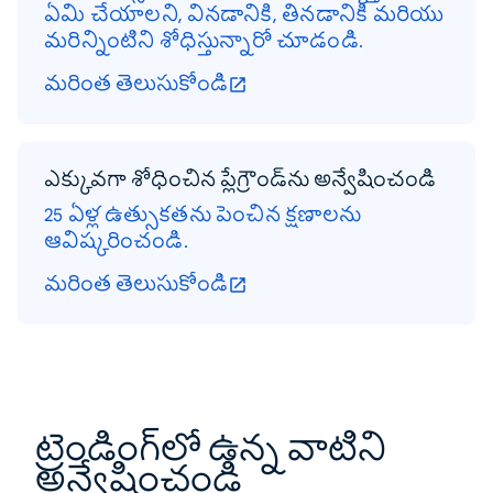
ఏమి చేయాలని, వినడానికి, తినడానికి మరియు
మరిన్నింటిని శోధిస్తున్నారో చూడండి.
మరింత తెలుసుకోండి
ఎక్కువగా శోధించిన ప్లేగ్రౌండ్‌ను అన్వేషించండి
25 ఏళ్ల ఉత్సుకతను పెంచిన క్షణాలను
ఆవిష్కరించండి.
మరింత తెలుసుకోండి
ట్రెండింగ్‌లో ఉన్న వాటిని
అన్వేషించండి