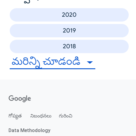
2020
2019
2018
మరిన్ని చూడండి
గోప్యత
నిబంధనలు
గురించి
Data Methodology