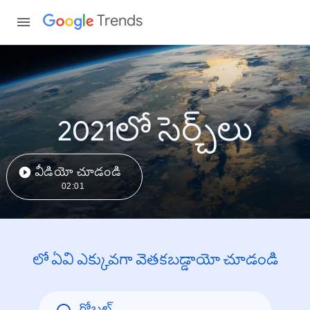
Trends
2021లో సెర్చ్‌లు
వీడియో చూడండి
02:01
లో ఏవి ఎక్కువగా వెతకబడ్డాయో చూడండి