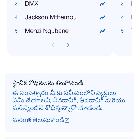
DMX
PS
Jackson Mthembu
Menzi Ngubane
T2
స్థానిక శోధనలను కనుగొనండి
ఈ సంవత్సరం మీకు సమీపంలోని వ్యక్తులు
ఏమి చేయాలని, వినడానికి, తినడానికి మరియు
మరిన్నింటిని శోధిస్తున్నారో చూడండి.
మరింత తెలుసుకోండి