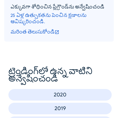
ఎక్కువగా శోధించిన ప్లేగ్రౌండ్‌ను అన్వేషించండి
25 ఏళ్ల ఉత్సుకతను పెంచిన క్షణాలను
ఆవిష్కరించండి.
మరింత తెలుసుకోండి
ట్రెండింగ్‌లో ఉన్న వాటిని
అన్వేషించండి
2020
2019