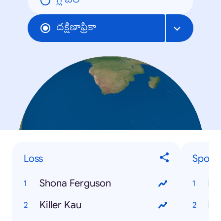
గ్లోబల్
దక్షిణాఫ్రికా
Loss
Sports
Shona Ferguson
Eu
Killer Kau
Pr