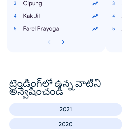
Cipung
Ar
Kak Jil
Ap
Farel Prayoga
Ap
ట్రెండింగ్‌లో ఉన్న వాటిని
అన్వేషించండి
2021
2020