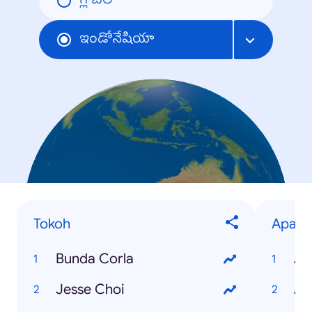
గ్లోబల్
ఇండోనేషియా
Tokoh
Apa
Bunda Corla
Ap
Jesse Choi
Ap