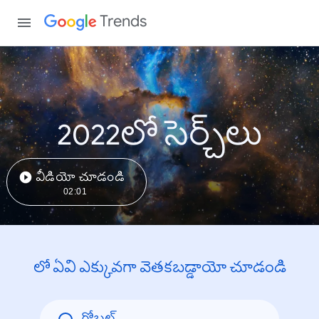
Trends
2022లో సెర్చ్‌లు
వీడియో చూడండి
02:01
లో ఏవి ఎక్కువగా వెతకబడ్డాయో చూడండి