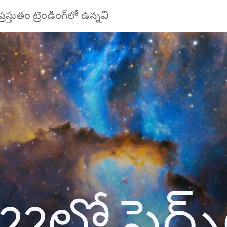
ప్రస్తుతం ట్రెండింగ్‌లో ఉన్నవి
22లో సెర్చ్