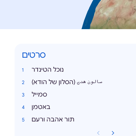
סרטים
נוכל הטינדר
صالون هدى (הסלון של הודא)
סמייל
באטמן
תור אהבה ורעם