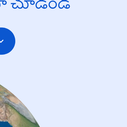
యో చూడండి