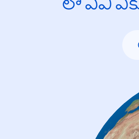
లో ఏవి ఎ