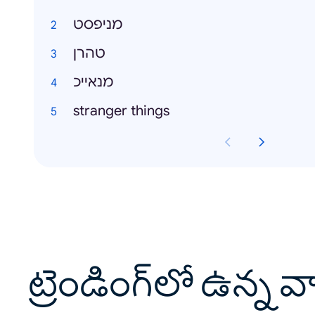
מניפסט
טהרן
מנאייכ
stranger things
ట్రెండింగ్‌లో ఉన్న 