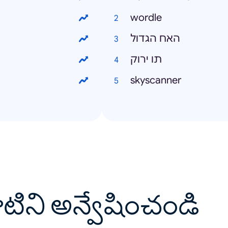
wordle
האח הגדול
תו ירוק
skyscanner
వాటిని అన్వేషించండి