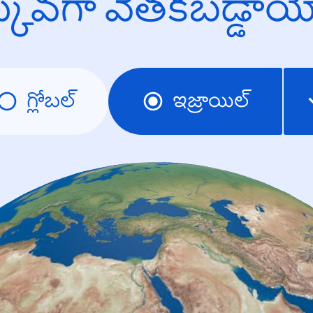
క్కువగా వెతకబడ్డా
గ్లోబల్
ఇజ్రాయిల్