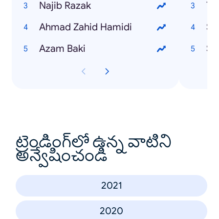
Najib Razak
Ta
Ahmad Zahid Hamidi
Sya
Azam Baki
Sh
ట్రెండింగ్‌లో ఉన్న వాటిని
అన్వేషించండి
2021
2020