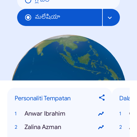
గ్లోబల్
మలేషియా
Personaliti Tempatan
Dalam
Anwar Ibrahim
Qu
Zalina Azman
Ad