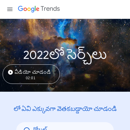
Trends
2022లో సెర్చ్‌లు
వీడియో చూడండి
02:01
లో ఏవి ఎక్కువగా వెతకబడ్డాయో చూడండి