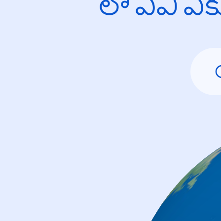
లో ఏవి ఎ