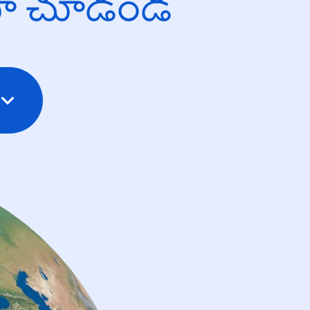
యో చూడండి