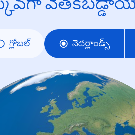
క్కువగా వెతకబడ్డా
గ్లోబల్
నెదర్లాండ్స్