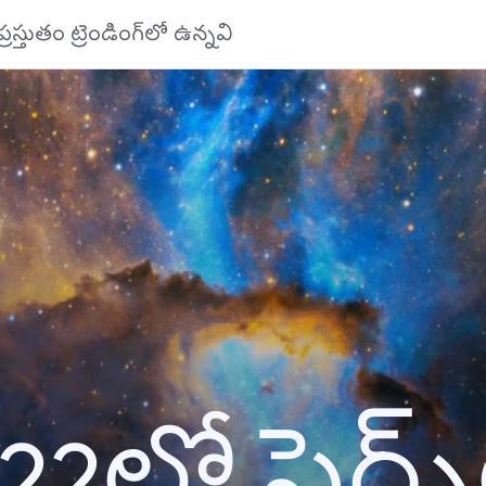
ప్రస్తుతం ట్రెండింగ్‌లో ఉన్నవి
22లో సెర్చ్