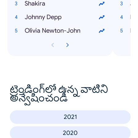
Shakira
Ju
Johnny Depp
Bl
Olivia Newton-John
En
ట్రెండింగ్‌లో ఉన్న వాటిని
అన్వేషించండి
2021
2020