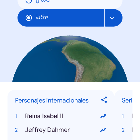
గ్లోబల్
పెరూ
Personajes internacionales
Series 
Reina Isabel II
Do
Jeffrey Dahmer
Es