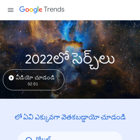
Trends
2022లో సెర్చ్‌లు
వీడియో చూడండి
02:01
లో ఏవి ఎక్కువగా వెతకబడ్డాయో చూడండి