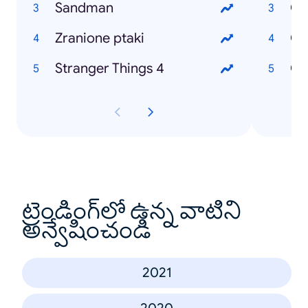
Sandman
Co
Zranione ptaki
Co
Stranger Things 4
Co
ట్రెండింగ్‌లో ఉన్న వాటిని
అన్వేషించండి
2021