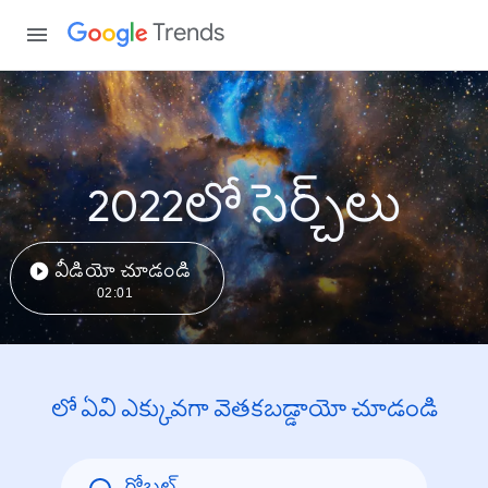
Trends
2022లో సెర్చ్‌లు
వీడియో చూడండి
02:01
లో ఏవి ఎక్కువగా వెతకబడ్డాయో చూడండి