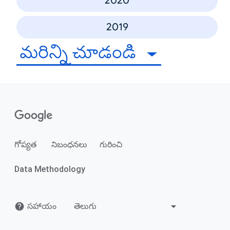
2020
2019
మరిన్ని చూడండి
గోప్యత
నిబంధనలు
గురించి
Data Methodology
సహాయం