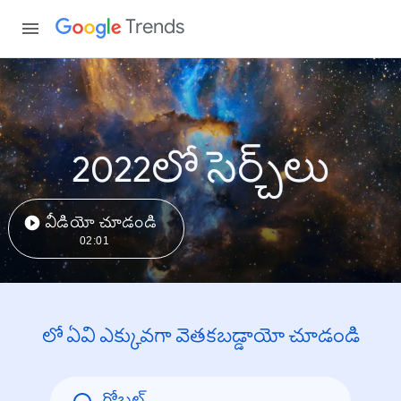
Trends
2022లో సెర్చ్‌లు
వీడియో చూడండి
02:01
లో ఏవి ఎక్కువగా వెతకబడ్డాయో చూడండి