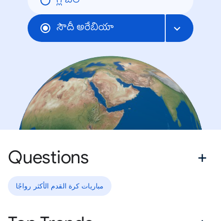
గ్లోబల్
సౌదీ అరేబియా
Questions
مباريات كرة القدم الأكثر رواجًا