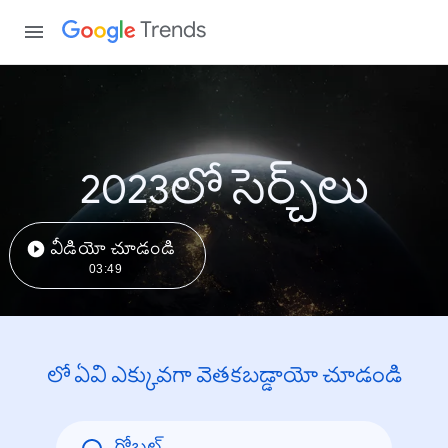
Trends
2023లో సెర్చ్‌లు
వీడియో చూడండి
03:49
లో ఏవి ఎక్కువగా వెతకబడ్డాయో చూడండి