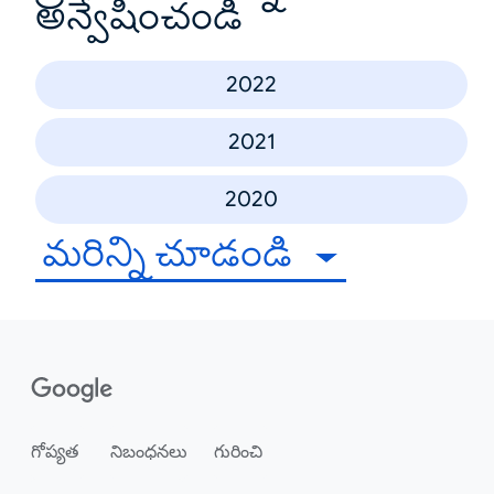
అన్వేషించండి
2022
2021
2020
మరిన్ని చూడండి
గోప్యత
నిబంధనలు
గురించి