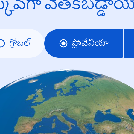
క్కువగా వెతకబడ్డా
గ్లోబల్
స్లోవేనియా