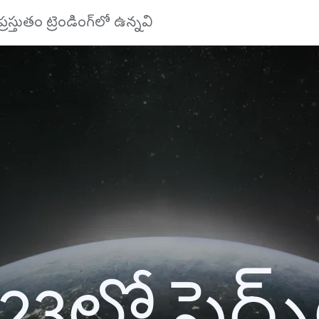
ప్రస్తుతం ట్రెండింగ్‌లో ఉన్నవి
23లో సెర్చ్