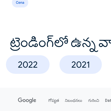
Cena
ట్రెండింగ్‌లో ఉన్న 
2022
2021
గోప్యత
నిబంధనలు
గురించి
Da