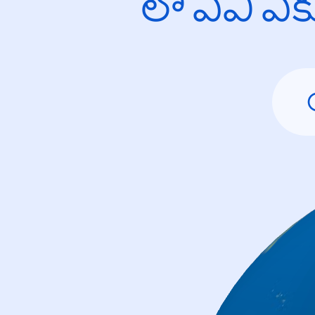
లో ఏవి ఎ