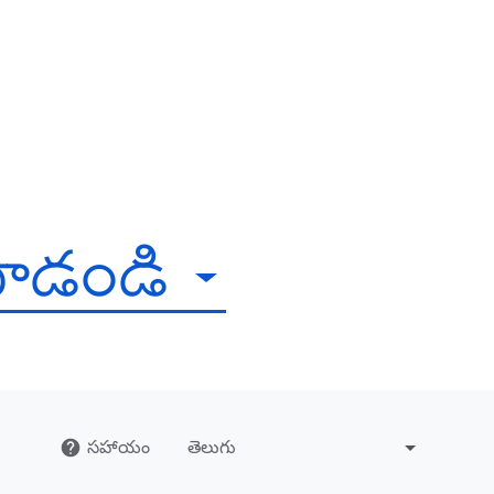
చూడండి
సహాయం