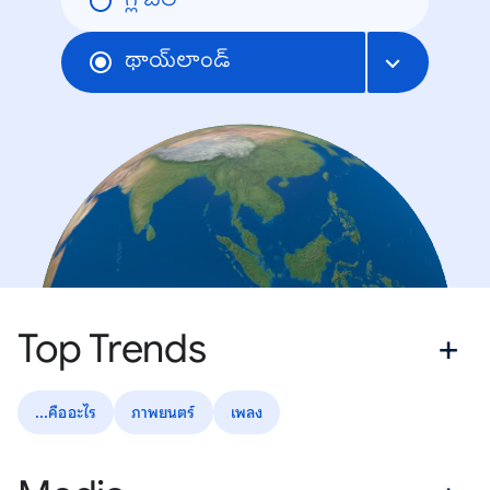
గ్లోబల్
థాయ్‌లాండ్
Top Trends
...คืออะไร
ภาพยนตร์
เพลง