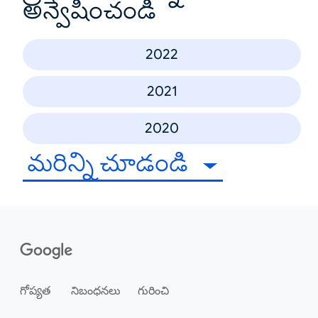
అన్వేషించండి
2022
2021
2020
మరిన్ని చూడండి
గోప్యత
నిబంధనలు
గురించి