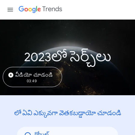
Trends
2023లో సెర్చ్‌లు
వీడియో చూడండి
03:49
లో ఏవి ఎక్కువగా వెతకబడ్డాయో చూడండి