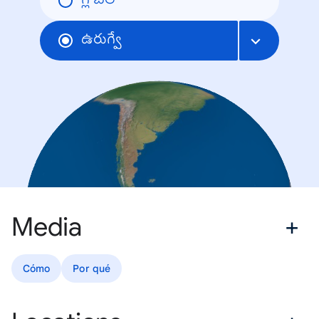
గ్లోబల్
ఉరుగ్వే
Media
Cómo
Por qué