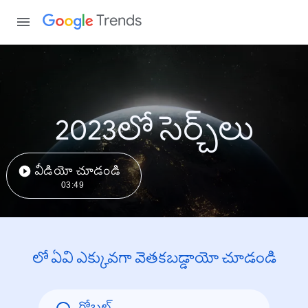
Trends
2023లో సెర్చ్‌లు
వీడియో చూడండి
03:49
లో ఏవి ఎక్కువగా వెతకబడ్డాయో చూడండి