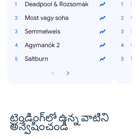
Deadpool & Rozsomák
La
Most vagy soha
Ol
Semmelweis
Pa
Agymanók 2
Co
Saltburn
UE
ట్రెండింగ్‌లో ఉన్న వాటిని
అన్వేషించండి