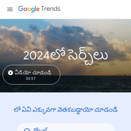
Trends
2024లో సెర్చ్‌లు
వీడియో చూడండి
03:57
లో ఏవి ఎక్కువగా వెతకబడ్డాయో చూడండి