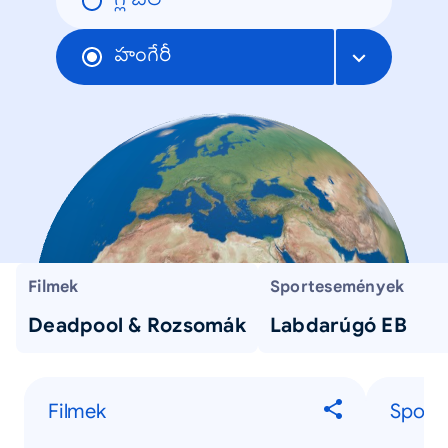
గ్లోబల్
హంగేరీ
Filmek
Sportesemények
Deadpool & Rozsomák
Labdarúgó EB
Filmek
Sport