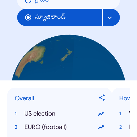
గ్లోబల్
న్యూజిలాండ్
Overall
How t
US election
Wa
EURO (football)
Lo