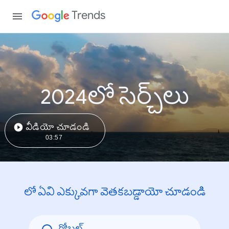
Trends
2024లో సెర్చ్‌లు
వీడియో చూడండి
03:57
లో ఏవి ఎక్కువగా వెతకబడ్డాయో చూడండి