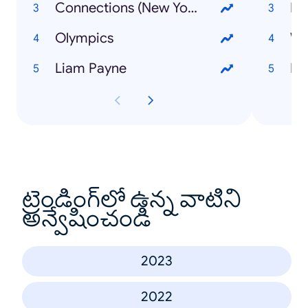
Connections (New York Times game)
Olympics
Liam Payne
M
ట్రెండింగ్‌లో ఉన్న వాటిని
అన్వేషించండి
2023
2022