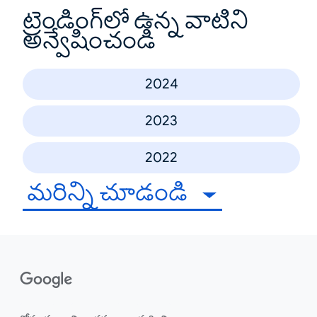
ట్రెండింగ్‌లో ఉన్న వాటిని
అన్వేషించండి
2024
2023
2022
మరిన్ని చూడండి