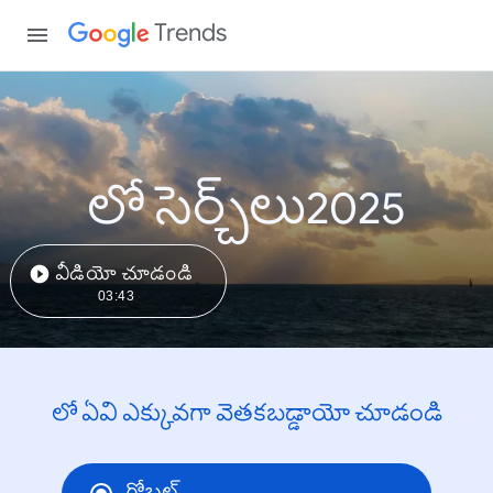
Trends
లో సెర్చ్‌లు2025
వీడియో చూడండి
03:43
లో ఏవి ఎక్కువగా వెతకబడ్డాయో చూడండి