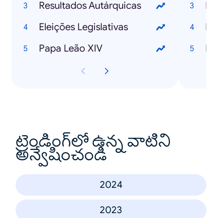
Resultados Autárquicas
Eleições Legislativas
IA
Papa Leão XIV
IA
ట్రెండింగ్‌లో ఉన్న వాటిని
అన్వేషించండి
2024
2023