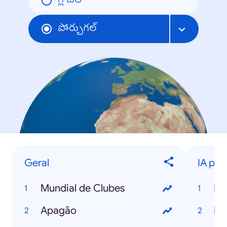
గ్లోబల్
పోర్చుగల్
Geral
IA para
Mundial de Clubes
IA
Apagão