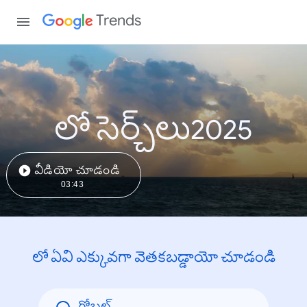
Trends
లో సెర్చ్‌లు2025
వీడియో చూడండి
03:43
లో ఏవి ఎక్కువగా వెతకబడ్డాయో చూడండి