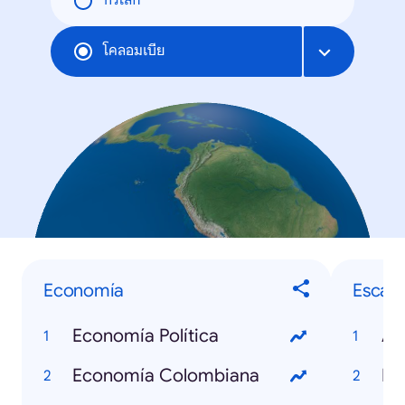
ทั่วโลก
โคลอมเบีย
Economía
Escán
Economía Política
An
Economía Colombiana
La