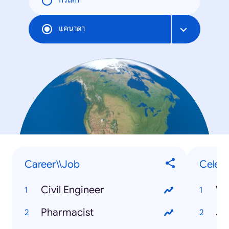
ทั่วโลก
แคนาดา
Career\\Job
Celebr
Civil Engineer
Wh
Pharmacist
Je