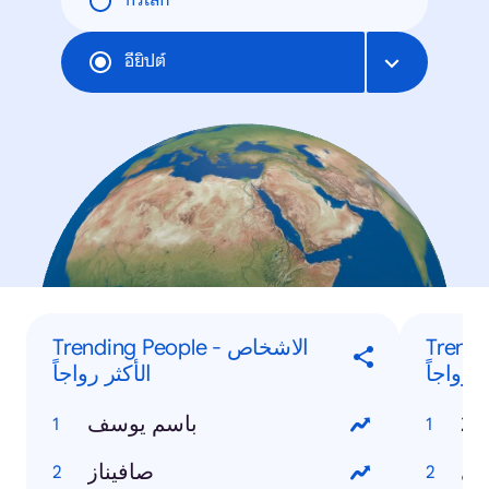
ทั่วโลก
อียิปต์
Trending
Trending People - الاشخاص
 رواجاً
الأكثر رواجاً
باسم يوسف
ادي
صافيناز