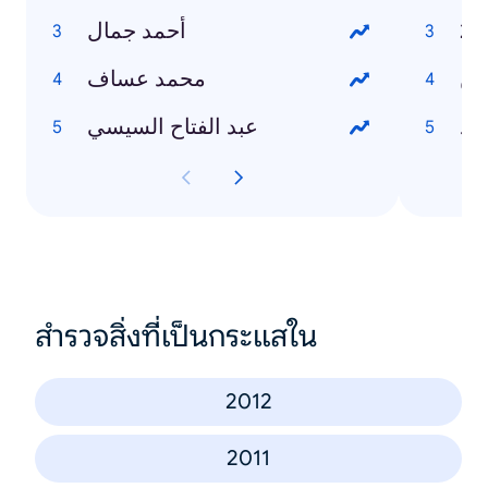
أحمد جمال
وين
محمد عساف
رد
عبد الفتاح السيسي
สำรวจสิ่งที่เป็นกระแสใน
2012
2011