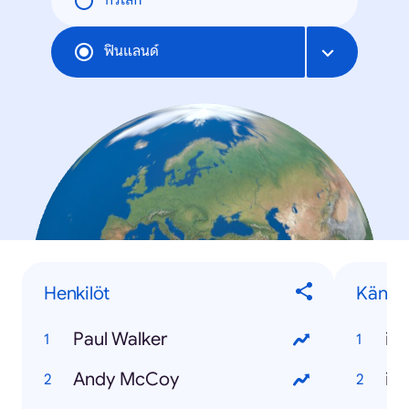
ทั่วโลก
ฟินแลนด์
Henkilöt
Känny
Paul Walker
iP
Andy McCoy
iP