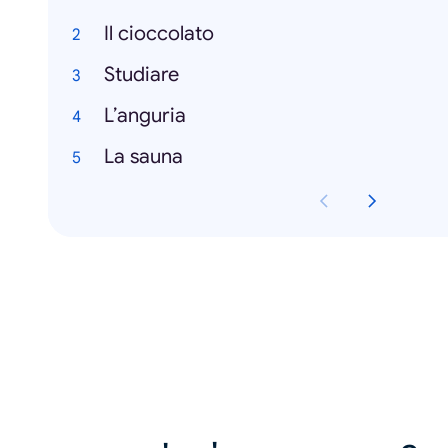
Il cioccolato
Studiare
L’anguria
La sauna