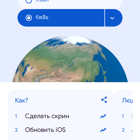
ทั่วโลก
รัสเซีย
Как?
Люди
Сделать скрин
По
Обновить iOS
Ан