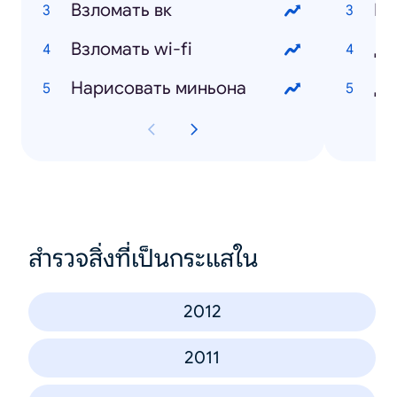
Взломать вк
Бе
Взломать wi-fi
Де
Нарисовать миньона
Ди
สำรวจสิ่งที่เป็นกระแสใน
2012
2011