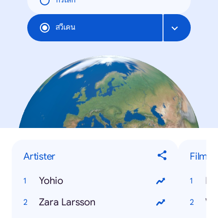
ทั่วโลก
สวีเดน
Artister
Film
Yohio
Dj
Zara Larsson
Wo