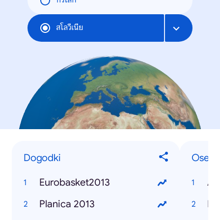
ทั่วโลก
สโลวีเนีย
Dogodki
Osebe
Eurobasket2013
Alj
Planica 2013
Bor