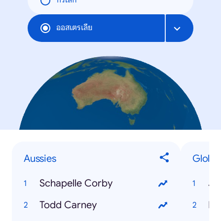
ทั่วโลก
ออสเตรเลีย
Aussies
Global
Schapelle Corby
Je
Todd Carney
Mi