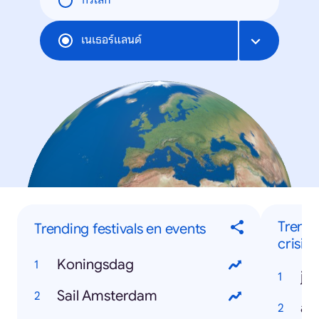
ทั่วโลก
เนเธอร์แลนด์
Trend
Trending festivals en events
crisis 
Koningsdag
je 
Sail Amsterdam
aa