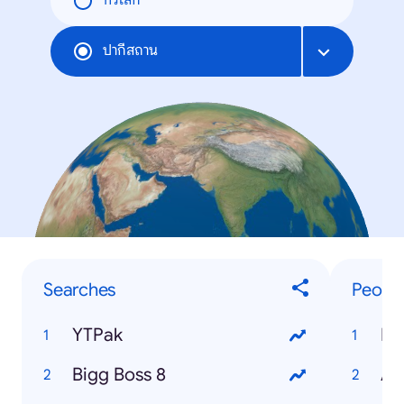
ทั่วโลก
ปากีสถาน
Searches
Peopl
YTPak
Re
Bigg Boss 8
Ay