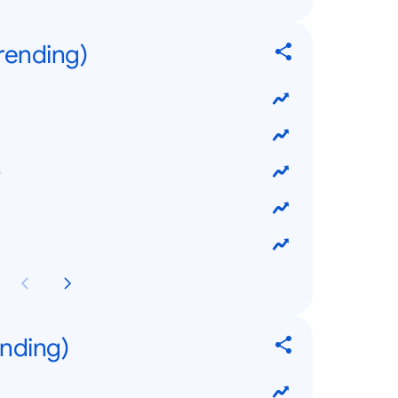
rending)
6
ending)