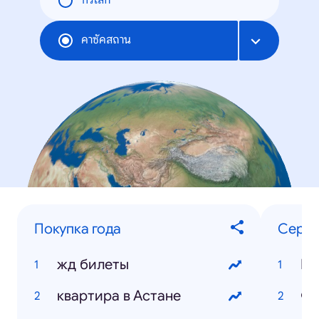
ทั่วโลก
คาซัคสถาน
Покупка года
Сериа
жд билеты
Ма
квартира в Астане
Фи