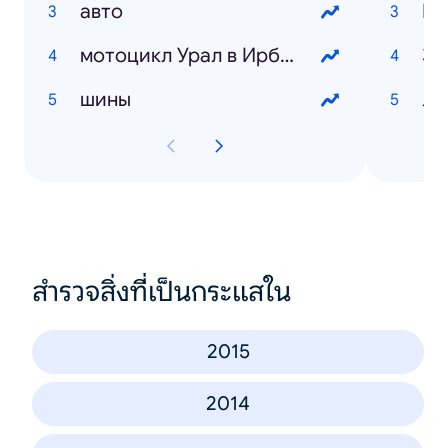
авто
мотоцикл Урал в Ирбите
За
шины
Лю
สำรวจสิ่งที่เป็นกระแสใน
2015
2014