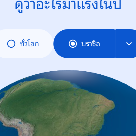
ดูว่าอะไรมาแรงในปี
ทั่วโลก
บราซิล