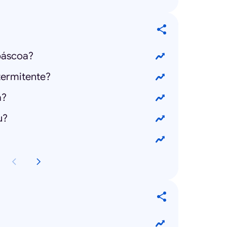
páscoa?
termitente?
a?
u?