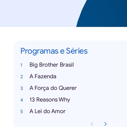
Programas e Séries
Big Brother Brasil
A Fazenda
A Força do Querer
13 Reasons Why
A Lei do Amor