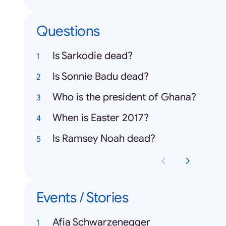
Questions
Is Sarkodie dead?
Is Sonnie Badu dead?
Who is the president of Ghana?
When is Easter 2017?
Is Ramsey Noah dead?
Events / Stories
Afia Schwarzenegger