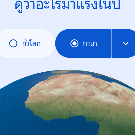
ดูว่าอะไรมาแรงในปี
ทั่วโลก
กานา