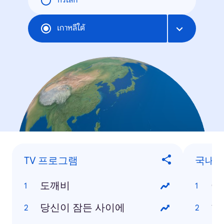
ทั่วโลก
เกาหลีใต้
TV 프로그램
국내 
도깨비
어
당신이 잠든 사이에
한