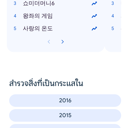
쇼미더머니6
미
왕좌의 게임
지
사랑의 온도
부
สำรวจสิ่งที่เป็นกระแสใน
2016
2015