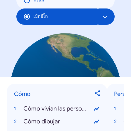
ทั่วโลก
เม็กซิโก
Cómo
Person
Cómo vivían las personas en el antiguo Egipto
Do
Cómo dibujar
Ga