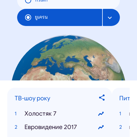
ทั่วโลก
ยูเครน
ТВ-шоу року
Питан
Холостяк 7
ну
Евровидение 2017