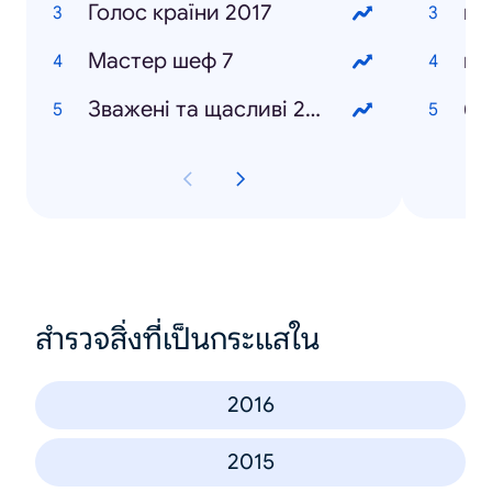
Голос країни 2017
пе
Мастер шеф 7
Зважені та щасливі 2017
бе
สำรวจสิ่งที่เป็นกระแสใน
2016
2015