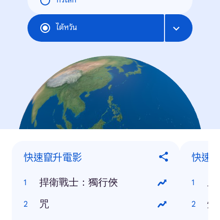
ทั่วโลก
ไต้หวัน
快速竄升電影
快速
捍衛戰士：獨行俠
血
咒
烘