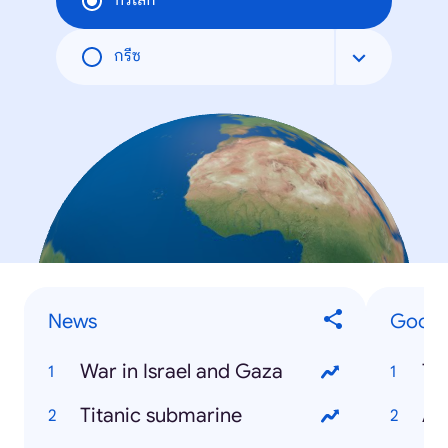
ทั่วโลก
กรีซ
News
Google
War in Israel and Gaza
Tr
Titanic submarine
Ar