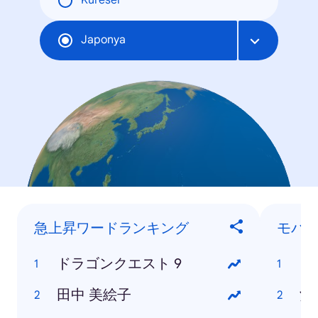
Küresel
Japonya
急上昇ワードランキング
モバ
ドラゴンクエスト 9
ド
田中 美絵子
酒