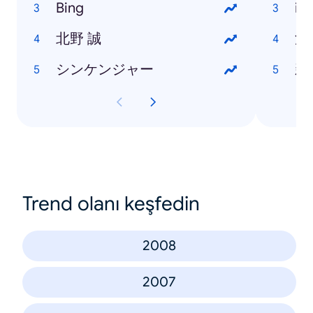
Bing
iP
北野 誠
渋
シンケンジャー
新
Trend olanı keşfedin
2008
2007