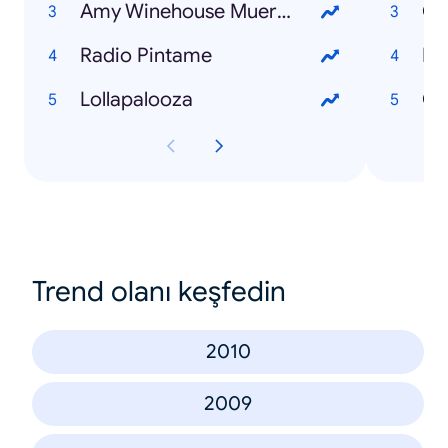
Amy Winehouse Muerta
Radio Pintame
Fi
Lollapalooza
Trend olanı keşfedin
2010
2009