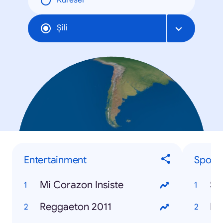
Küresel
Şili
Entertainment
Sports
Mi Corazon Insiste
Se
Reggaeton 2011