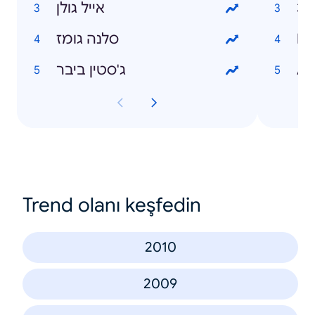
3
אייל גולן
סלנה גומז
Fru
ג'סטין ביבר
An
Trend olanı keşfedin
2010
2009