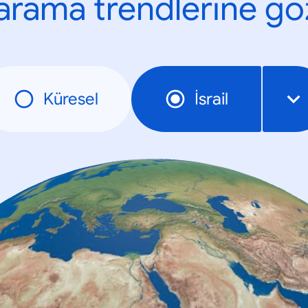
n arama trendlerine göz
Küresel
İsrail