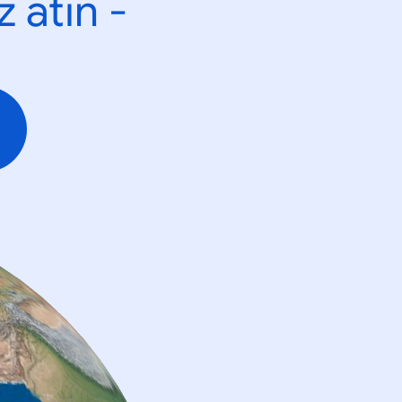
 atın -