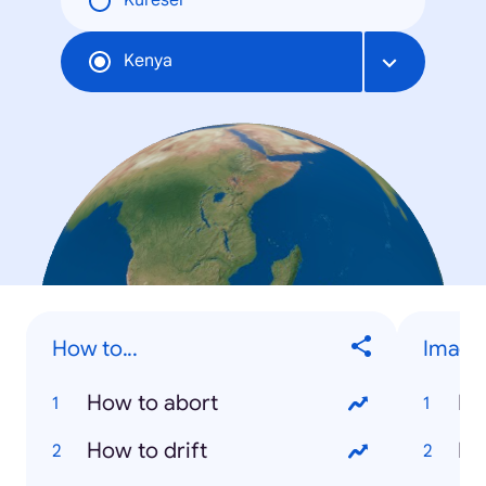
Küresel
Kenya
How to...
Image
How to abort
Na
How to drift
Ri